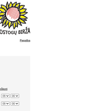
Pagalba
eškoti