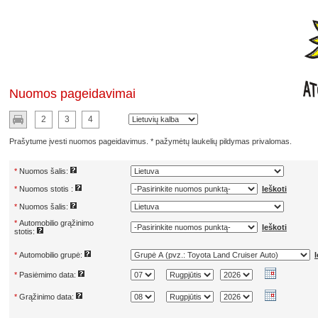
Nuomos pageidavimai
2
3
4
Prašytume įvesti nuomos pageidavimus. * pažymėtų laukelių pildymas privalomas.
*
Nuomos šalis:
*
Nuomos stotis :
Ieškoti
*
Nuomos šalis:
*
Automobilio grąžinimo
Ieškoti
stotis:
*
Automobilio grupė:
I
*
Pasiėmimo data:
*
Grąžinimo data: