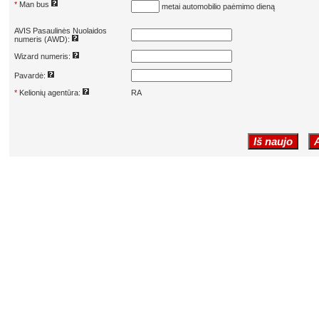
*
Man bus
metai automobilio paėmimo dieną
AVIS Pasaulinės Nuolaidos
numeris (AWD):
Wizard numeris:
Pavardė:
*
Kelionių agentūra:
RA