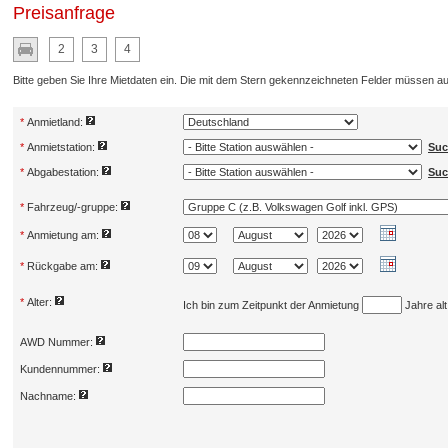
Preisanfrage
2
3
4
Bitte geben Sie Ihre Mietdaten ein. Die mit dem Stern gekennzeichneten Felder müssen au
*
Anmietland:
*
Anmietstation:
Suc
*
Abgabestation:
Suc
*
Fahrzeug/-gruppe:
*
Anmietung am:
*
Rückgabe am:
*
Alter:
Ich bin zum Zeitpunkt der Anmietung
Jahre alt
AWD Nummer:
Kundennummer:
Nachname: